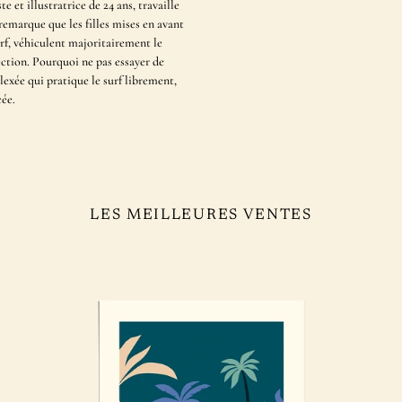
e et illustratrice de 24 ans, travaille
 remarque que les filles mises en avant
urf, véhiculent majoritairement le
ection. Pourquoi ne pas essayer de
exée qui pratique le surf librement,
cée.
LES MEILLEURES VENTES
Lost
Lon
in
Surf
Tropics