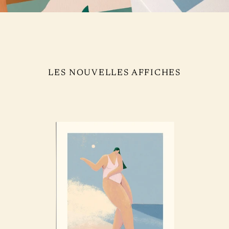
LES NOUVELLES AFFICHES
Surf
Sur
Girl
Wit
Art
The
I
Flo