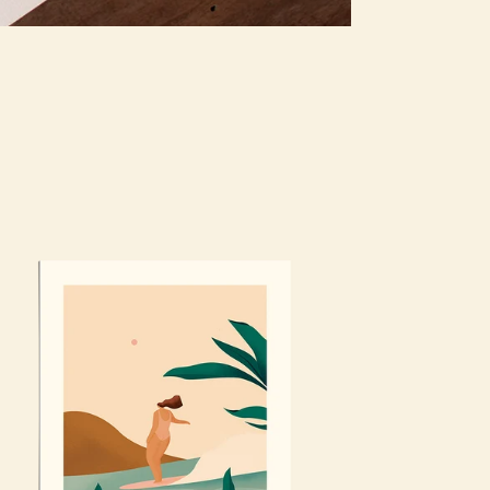
f
h
w