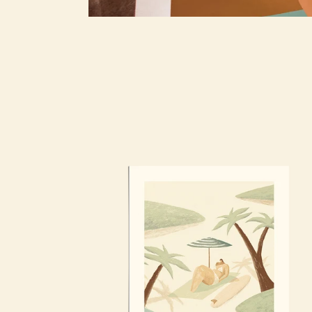
Beach
&
Palmtrees