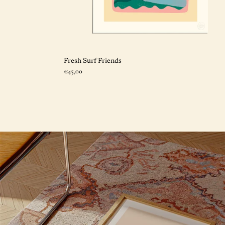
Fresh Surf Friends
Prix
€45,00
normal