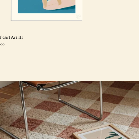
f Girl Art III
x
,00
mal