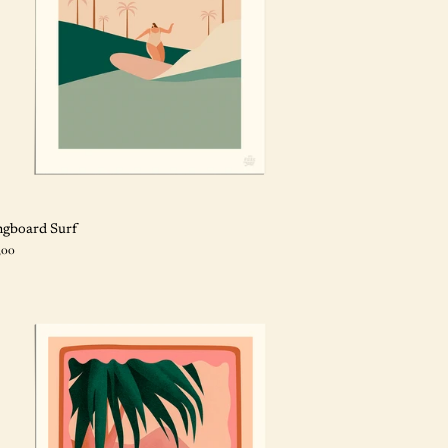
gboard Surf
x
,00
mal
aii