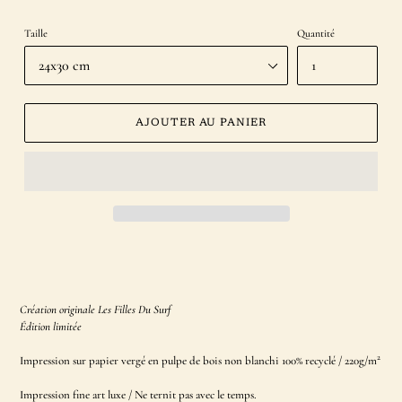
Taille
Quantité
AJOUTER AU PANIER
Ajout
d'un
produit
à
Création originale Les Filles Du Surf
votre
Édition limitée
panier
2
Impression sur papier vergé en pulpe de bois non blanchi 100% recyclé / 220g/m
Impression fine art
luxe / Ne
ternit pas avec le temps.