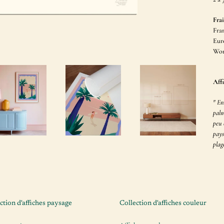
Frai
Fran
Euro
Wor
Aff
"
En
palm
peu 
pays
plag
ction d'affiches paysage
Collection d'affiches couleur