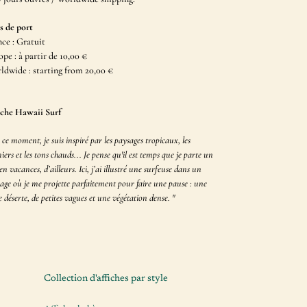
s de port
ce : Gratuit
pe : à partir de 10,00 €
ldwide : s
tarting from
20,00 €
iche Hawaii Surf
 ce moment, je suis inspiré par les paysages tropicaux, les
iers et les tons chauds... Je pense qu'il est temps que je parte un
en vacances, d’ailleurs. Ici, j’ai illustré une surfeuse dans un
age où je me projette parfaitement pour faire une pause : une
e déserte, de petites vagues et une végétation dense.
"
Collection d'affiches par style