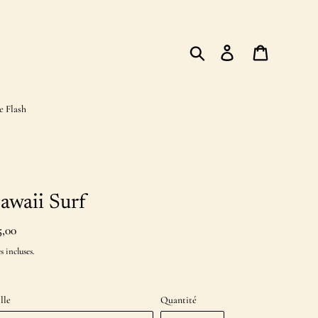
Rechercher
Se connecter
Panier
e Flash
awaii Surf
x
5,00
rmal
s incluses.
lle
Quantité