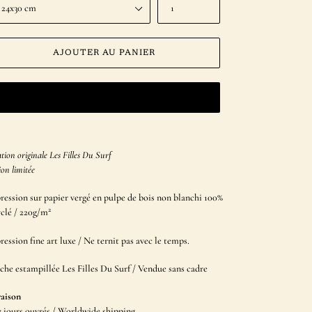
AJOUTER AU PANIER
ACHETER MAINTENANT
ut
tion originale Les Filles Du Surf
duit
ion limitée
e
ression sur papier vergé en pulpe de bois non blanchi 100%
er
2
yclé / 220g/m
ression fine art
luxe / Ne
ternit pas avec le temps.
che estampillée Les Filles Du Surf / Vendue sans cadre
raison
7 jours ouvrés / Worldwide shipping.