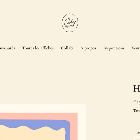
uveautés
Toutes les affiches
Collab'
À propos
Inspirations
Vent
H
Pri
€4
no
Taxe
Tai